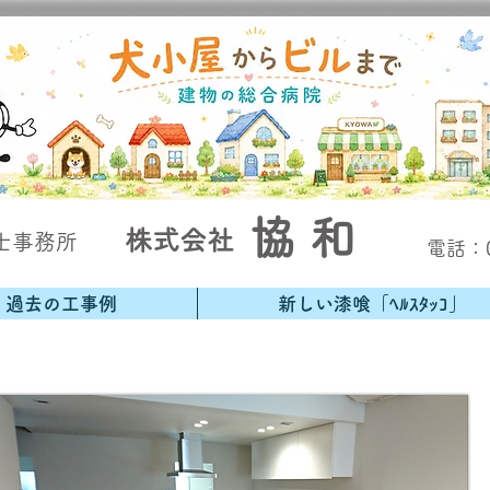
協 和
株式会社
士事務所
​電話：0
過去の工事例
新しい漆喰「ﾍﾙｽﾀｯｺ」