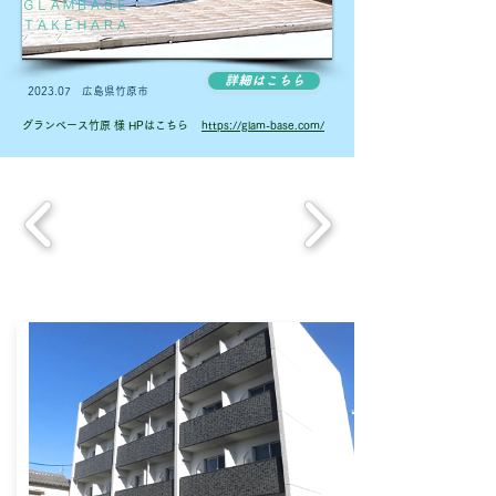
ＧＬＡＭＢＡＳＥ
ＴＡＫＥＨＡＲＡ
詳細はこちら
2023.07 広島県竹原市
グランベース竹原 様 HPはこちら
https://glam-base.com/