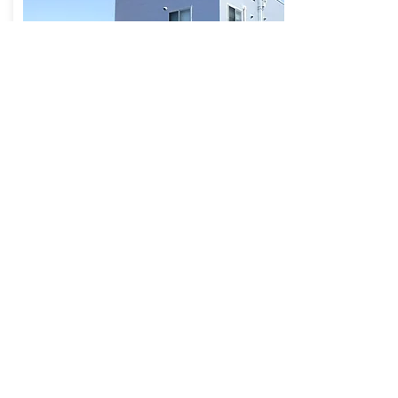
海田警察署熊野交番庁舎
​ 交番新築完了
詳細はこちら
2019.12 安芸郡熊野町