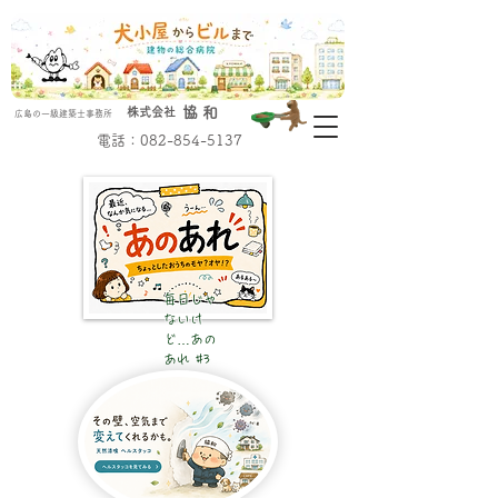
協 和
株式会社
広島の一級建築士事務所
​電話：082-854-5137
​毎日じゃ
ないけ
ど…あの
あれ #3